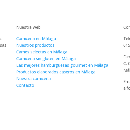
Nuestra web
Con
a:
Carnicería en Málaga
Tel
esas
Nuestros productos
615
Carnes selectas en Málaga
Dir
Carnicería sin gluten en Málaga
C. 
Las mejores hamburguesas gourmet en Málaga
Má
Productos elaborados caseros en Málaga
Nuestra carnicería
Ema
Contacto
alf