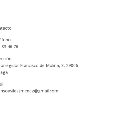
tacto
éfono:
 83 46 76
ección:
Corregidor Francisco de Molina, 8, 29006
laga
il:
onsoavilesjimenez@gmail.com